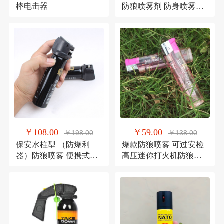
棒电击器
防狼喷雾剂 防身喷雾器
辣椒水 女孩女士防身自
卫反恐防爆武器110ML
￥108.00
￥59.00
￥198.00
￥138.00
保安水柱型 （防爆利
爆款防狼喷雾 可过安检
器）防狼喷雾 便携式防
高压迷你打火机防狼喷
狼喷雾剂 女士防身催泪
雾辣椒水催泪女士便携
器 防身喷雾剂保安水柱
式防身喷雾 小巧方便 隐
型 医院 工厂 保安室配备
蔽性高 出奇不意
保安专用水柱型防狼喷
雾剂