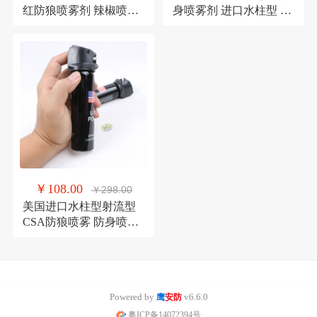
红防狼喷雾剂 辣椒喷雾
身喷雾剂 进口水柱型 射
小巧便携防身辣椒喷雾
流型防狼喷雾 防身喷雾
剂 口红防狼喷雾_女子合
【水柱型】防身喷雾剂
法防身器材辣椒水喷雾
防身高压电棒专卖店
剂
￥108.00
￥298.00
美国进口水柱型射流型
CSA防狼喷雾 防身喷雾
剂 沙豹防身喷雾 射流型
防风型 防狼喷雾 防身喷
雾【水柱型】防身器材
防身武器 110ml 防身高
Powered by
v6.6.0
鹰
安防
压电棒专卖店
粤ICP备14072394号