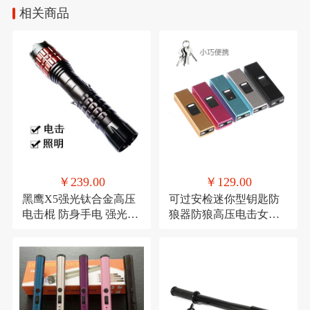
相关商品
￥239.00
￥129.00
黑鹰X5强光钛合金高压
可过安检迷你型钥匙防
电击棍 防身手电 强光手
狼器防狼高压电击女子
电电击二合一，防身手
防狼防身用便携随身可
电 最新升级版电击器
照明电击一体