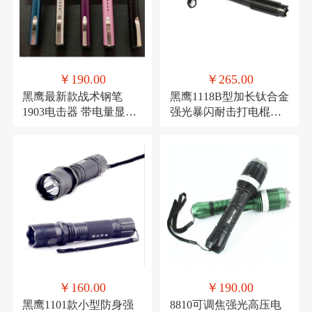
￥190.00
￥265.00
黑鹰最新款战术钢笔
黑鹰1118B型加长钛合金
1903电击器 带电量显示
强光暴闪耐击打电棍防
USB充电插口电击棒电
狼电击棍 电击器 电击防
击 可过安检 小巧便携 女
身 强光手电筒强光女子
生防身用品 黑鹰专卖
防狼防身用
￥160.00
￥190.00
黑鹰1101款小型防身强
8810可调焦强光高压电