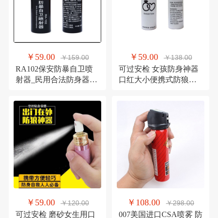
￥59.00
￥59.00
￥159.00
￥138.00
RA102保安防暴自卫喷
可过安检 女孩防身神器
射器_民用合法防身器材
口红大小便携式防狼喷
催泪喷雾剂 防身喷雾 工
雾剂 女士便携防狼神器
厂学校安保医院防护 幼
进口防狼喷雾 防狼神器
儿园保安门卫防卫 防狼
防身喷雾剂 辣椒水
喷雾 辣椒水 学校.物业.
公司等安全检查防身喷
雾 防身辣椒水
￥59.00
￥108.00
￥120.00
￥298.00
可过安检 磨砂女生用口
007美国进口CSA喷雾 防