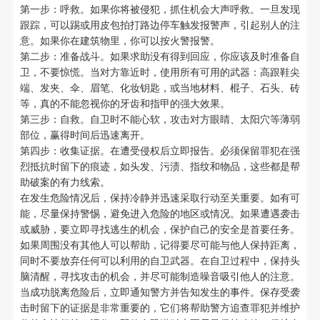
第一步：呼救。如果你将被侵犯，抓住机会大声呼救。一旦发现
跟踪，可以踢或用皮包拍打路边停车触发报警声，引起别人的注
意。如果你在建筑物里，你可以按火警报警。
第二步：准备战斗。如果求助没有得到回应，你应该及时准备自
卫，不要惊慌。当对方靠近时，使用所有可用的武器：高跟鞋尖
端、发夹、伞、眉笔、化妆钥匙，或当地材料、棍子、石头、砖
等，真的不能忽视你的牙齿和指甲的强大效果。
第三步：自救。自卫时不能心软，攻击对方眼睛、太阳穴等薄弱
部位，赢得时间后迅速离开。
第四步：收集证据。在遭受侵权后立即报告。必须保留罪犯在强
烈抵抗时留下的痕迹，如头发、污渍、指纹和物品，这些都是帮
助破案的有力线索。
在发生危险情况后，保持冷静并迅速采取行动至关重要。如有可
能，尽量保持警惕，避免进入危险的地区或情况。如果遭遇袭击
或威胁，要立即寻找逃生的机会，保护自己的安全是首要任务。
如果周围没有其他人可以帮助，记得要尽可能与他人保持距离，
同时不要放弃任何可以利用的自卫武器。在自卫过程中，保持头
脑清醒，寻找攻击的机会，并尽可能制造噪音吸引他人的注意。
当成功脱离危险后，立即通知警方并告知发生的事件。保存受袭
击时留下的证据是非常重要的，它们将帮助警方追查罪犯并维护