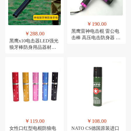
￥190.00
黑鹰雷神电击棍 雷公电
￥288.00
击棒 高压电击防身器 女
黑鹰x10电击器LED强光
子防狼电棒 可过安检 方
狼牙棒防身用品器材手
便携带 女子女生防身电
电筒巡逻安保伸缩可充
击器 户外高压电击器 保
电 伸缩抗击打高压电棍
安器材 电棒 远射手电 防
可伸缩超长防身棒 强光
身用品
手电 可长可短伸缩
￥119.00
￥108.00
女性口红型电棍防狼电
NATO CS德国原装进口