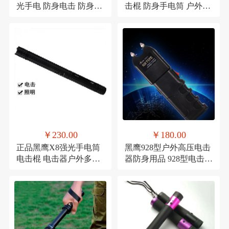
光手电 防身电击 防身手
击棍 防身手电筒 户外高
电 防身手电强光手电筒
压电击器 防身电警棍 电
防狼武器棒用品充电户
棒 远射手电 防身用品 防
外车载家用保安自卫装
身器材 防身武器 充电筒
备
￥230.00
￥180.00
正品黑鹰X8强光手电筒
黑鹰928型户外高压电击
电击棍 电击器户外多功
器防身用品 928型电击棍
能自卫防狼巡逻探险防
电影绝地逃亡同款防身
身led爆闪灯防狼专用
产品 防身手电，电击手
电筒，女子防身