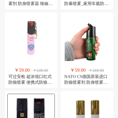
雾剂 防身喷雾器 辣椒水
防暴喷雾_家用车载防身
女孩女士防身自卫反恐
喷雾_户外防身用品群攻
防狼催泪辣椒水喷雾
可防野兽260mL 原装进
口 正品 防狗熊野外防攻
击
￥59.00
￥59.00
￥139.00
￥159.00
可过安检 超浓缩口红式
NATO CS德国原装进口
防狼喷雾 便携式防狼喷
防狼喷雾剂 防身喷雾器
雾剂 女士防身催泪器 颜
辣椒水 女孩女士防身自
色随机 防身喷雾剂 辣椒
卫反恐防爆武器
水 女孩女士防身自卫