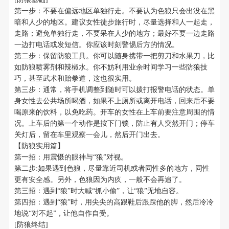
第一步：不要在偏远地区单独行走。不要认为色狼只会出没在黑
暗和人少的地区。建议女性徒步旅行时，尽量选择和人一起走，
走路；避免单独行走，不要呆在人少的地方；最好不要一边走路
一边打电话或发短信。你应该时刻警惕后方的情况。
第二步：保留防狼工具。你可以随身携带一把剪刀和水果刀，比
如防狼喷雾剂和辣椒水。你不妨利用业余时间学习一些防狼技
巧，甚至武术和跆拳道，这也很实用。
第三步：通常，将手机调整到随时可以拨打报警电话的状态。单
身女性去公共场所喝酒，如果不上厕所或离开电话，回来后不要
喝原来的饮料，以免吃药。开车的女性在上车前要注意周围的情
况。上车后的第一个动作是按下门锁，防止有人突然开门；停车
关灯后，留在车里观察一会儿，然后开门出去。
【防狼实用篇】
第一招：用震慑的眼神与“狼”对视。
第二步:如果遇到色狼，尽量靠近司机或者同性多的地方，同性
更有安全感。另外，色狼因为内疚，一般不会再追了。
第三招：遇到“狼”时大喊“抓小偷”，让“狼”无地自容。
第四招：遇到“狼”时，用尖尖的高跟鞋后跟踩他的脚，然后冷冷
地说“对不起”，让他自作自受。
[防狼终结]