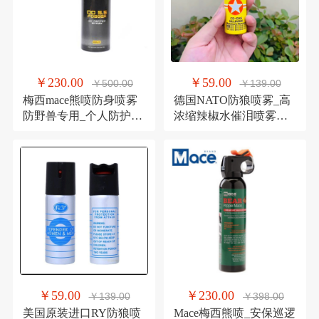
￥230.00
￥59.00
￥500.00
￥139.00
梅西mace熊喷防身喷雾
德国NATO防狼喷雾_高
防野兽专用_个人防护防
浓缩辣椒水催泪喷雾器_
暴自卫胡椒喷雾 防身喷
女子防身用品催泪瓦斯
雾剂 梅西熊喷,梅西狗熊
防狼神器_喷雾型60mL
喷雾,防熊喷雾 超大容量
￥59.00
￥230.00
￥139.00
￥398.00
美国原装进口RY防狼喷
Mace梅西熊喷_安保巡逻