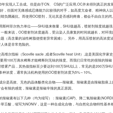
30年实现人工合成。但是由于CN、 CS的广泛应用,OC并未得到真正的
较好，但面对无痛感或忍痛能力比较强的对手，如高度亢奋者、精神病人以
眼睛负隅顽抗。而使用OC喷剂，无论其是否感到疼痛，都会不由自主的闭
用斯柯菲尔热力单位——SHU值来衡量，SHU值越高，喷射剂辣度就越强
。一般来说，OC喷射剂浓度越高，受沾染人员康复的时间就越长，对环境
难题（高含量的油性树脂使喷射异常困难）。另外，用高压喷射的高浓度油
对人体是非常危险的。
维尔指标（Scoville sacle ,或者Scoville heat Unit）,这
,要用100万滴水稀释才能稀释到无味的辣度。而我们日常吃的很辣的辣椒，
卫喷雾产品，其热值指标至少要达到100万SHU以上，常见的是200万S
多种浓度，通常执法机构使用的OC喷射剂浓度为5%～10%。
要成分是高效、无色的晶体酚类化合物——辣椒素。辣椒素是由辣椒胎座上
才会有辣的感觉，辣椒素是辣椒辛辣的真正原因。
辣椒素有以下几种（均为缩写）：辣椒素(CAP)、降二氢辣椒素(NORDIH)
草壬酸，缩写为NONIV，这是一种合成化合物，与自然化合物特性基本