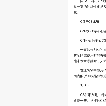
同CS一样，C
起长期的过敏性皮炎
故。
CN与CS比较
CN与CS两种
CN的效果不如C
一直以来都有许多
狭窄区域使用时的有
地带发生曝乱时，人
在建筑物中使用
围内的所有物品和设
3、CS
CS催泪剂是一
要慢一些。从接触CS