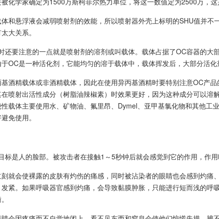
被化学家确定为1500万斯柯菲尔热力单位，将这一数值定为2500万，
载体和悬浮液会减弱喷射剂的效能，所以喷射器外壳上标明的SHU值并不
有太大关系。
剂时还要注意的一点就是喷射剂的溶剂或叫载体。载体占据了OC容器的大
由于OC是一种活化剂，它能均匀的溶于载体中，载体挥发后，大部分活化
丙基酒精载体或非酒精载体，因此在使用异丙基酒精时要特别注意OC产品
其在喷射出活性成分（树脂油辣椒素）时效果更好，因为这种成分可以溶解
性载体主要使用水、矿物油、氟里昂、Dymel、亚甲基氯化物和其他工
好避免使用。
目标是人的脸部。被攻击者在接触1～5秒钟后就会感觉到它的作用，作用时
立刻就会使裸露的皮肤有灼伤的痛感，同时被沾染者的眼睛也会感到灼痛
、发紧。如果呼吸器官感到灼痛，会导致黏膜肿胀，只能进行短而浅的呼
衡。
眼睛会因疼痛而不自觉地闭上。看不见东西和窒息会使他们惊慌失措，辨