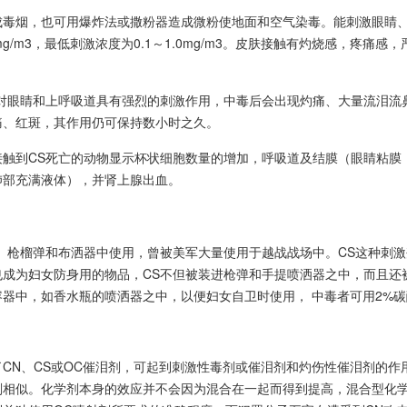
成毒烟，也可用爆炸法或撒粉器造成微粉使地面和空气染毒。能刺激眼睛
5mg/m3，最低刺激浓度为0.1～1.0mg/m3。皮肤接触有灼烧感，
对眼睛和上呼吸道具有强烈的刺激作用，中毒后会出现灼痛、大量流泪流鼻
痛、红斑，其作用仍可保持数小时之久。
接触到CS死亡的动物显示杯状细胞数量的增加，呼吸道及结膜（眼睛粘膜
肺部充满液体），并肾上腺出血。
弹、枪榴弹和布洒器中使用，曾被美军大量使用于越战战场中。CS这种刺
也成为妇女防身用的物品，CS不但被装进枪弹和手提喷洒器之中，而且还
容器中，如香水瓶的喷洒器之中，以便妇女自卫时使用， 中毒者可用2%
了CN、CS或OC催泪剂，可起到刺激性毒剂或催泪剂和灼伤性催泪剂的
相似。化学剂本身的效应并不会因为混合在一起而得到提高，混合型化学