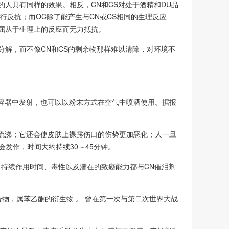
人具有同样的效果。相反，CN和CS对处于酒精和DU品
行反抗；而OC除了能产生与CN或CS相同的生理反应
屈从于生理上的反应而无力抵抗。
分解，而不像CN和CS的剩余物那样难以清除，对环境不
容器中发射，也可以以粉末方式在空气中喷洒使用。据报
。
流涕；它还会使皮肤上裸露伤口的伤势更加恶化；人一旦
发作，时间大约持续30～45分钟。
、持续作用时间、毒性以及潜在的致癌能力都与CN催泪剂
的有机化合物，属苯乙酮的衍生物 。 曾在第一次与第二次世界大战