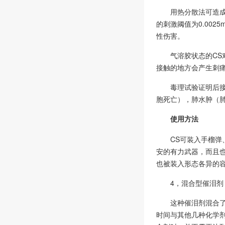
用热分散法可造
的刺激阈值为0.002
性伤害。
气溶胶状态的CS
接触的地方会产生刺
毒理试验证明后
胞死亡），肺水肿（
使用方法
CS可装入手榴
安的有力武器，而且
也被装入形态各异的
4，混合型催泪剂
这种催泪剂混合
时间与其他几种化学剂