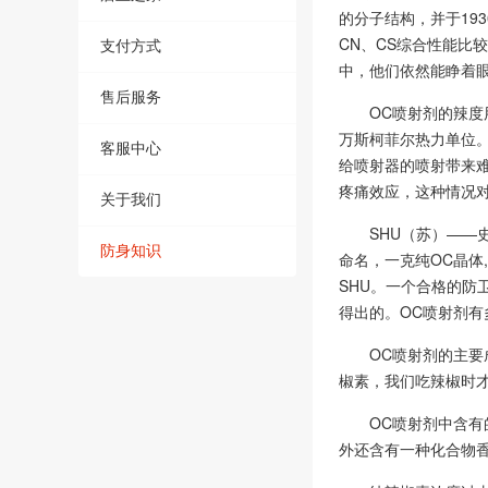
的分子结构，并于19
CN、CS综合性能比
支付方式
中，他们依然能睁着
售后服务
OC喷射剂的辣度
万斯柯菲尔热力单位
客服中心
给喷射器的喷射带来
疼痛效应，这种情况
关于我们
SHU（苏）——史高
防身知识
命名，一克纯OC晶体
SHU。一个合格的防
得出的。OC喷射剂有
OC喷射剂的主
椒素，我们吃辣椒时
OC喷射剂中含有的
外还含有一种化合物香