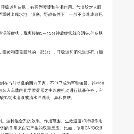
、呼吸道和皮肤，有强烈喷嚏和催泪作用。气溶胶对人眼
疼痛感，严重时出现水泡、溃疡。野战条件下，一般不会造成致死
涕等症状，脱离接触5～15分钟后症状就会消失,但皮肤
，眼睑和覆盖眼球的一部分），呼吸道和消化道坏死（细
激剂在当前动乱的西方国家，不但已成为军警镇暴、维持治
被装入车载的化学喷雾器之中以便机动进行镇暴任务，它
碳酸氢钠水溶液或清水冲洗眼、鼻和皮肤。
作用。这种混合剂的效果、作用范围、生效速度和持续作用
剂的作用来自它产生的双重反应。比如，使用CN/OC混