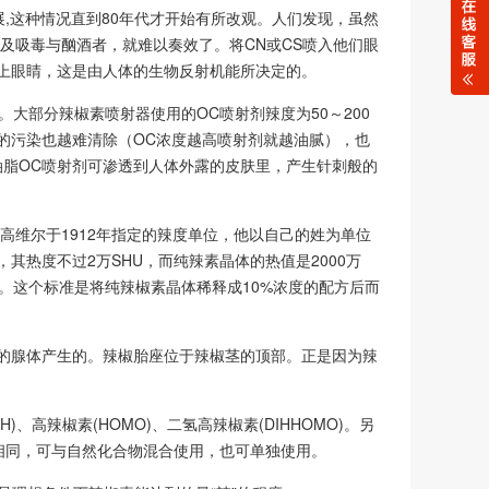
发展,这种情况直到80年代才开始有所改观。人们发现，虽然
及吸毒与酗酒者，就难以奏效了。将CN或CS喷入他们眼
上眼睛，这是由人体的生物反射机能所决定的。
。大部分辣椒素喷射器使用的OC喷射剂辣度为50～200
的污染也越难清除（OC浓度越高喷射剂就越油腻），也
脂OC喷射剂可渗透到人体外露的皮肤里，产生针刺般的
是美国化学家史高维尔于1912年指定的辣度单位，他以自己的姓为单位
其热度不过2万SHU，而纯辣素晶体的热值是2000万
HU。这个标准是将纯辣椒素晶体稀释成10%浓度的配方后而
的腺体产生的。辣椒胎座位于辣椒茎的顶部。正是因为辣
、高辣椒素(HOMO)、二氢高辣椒素(DIHHOMO)。另
相同，可与自然化合物混合使用，也可单独使用。