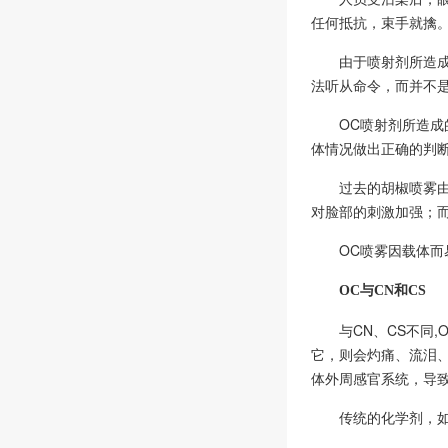
任何抵抗，束手就擒
由于喷射剂所造
法听从命令，而并不
OC喷射剂所造
体情况做出正确的判
过去的胡椒喷雾
对脸部的刺激加强；
OC喷雾因载体
OC与CN和CS
与CN、CS不同
它，则会灼痛、流泪
体外周感官系统，导
传统的化学剂，