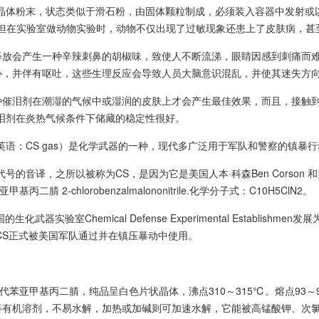
色晶体粉末，状态类似于滑石粉，由固体颗粒制成，必须装入容器中发射或
，但在实验室做动物实验时，动物不仅出现了过敏现象还患上了皮肤病，甚
释放会产生一种辛辣刺鼻的胡椒味，致使人不断流涕，眼睛因感到刺痛而难
心，并伴有呕吐，这些生理反应会导致人员大脑意识混乱，并使其迷失方
种催泪剂在潮湿的气候中或湿润的皮肤上才会产生最佳效果，而且，接触到
泪剂在炎热气候条件下储藏的稳定性很好。
英语：CS gas）是化学武器的一种，现代多广泛用于军队和警察的镇暴行
号的音译，之所以被称为CS，是因为它是美国人本·科森Ben Corson 和罗格·
丙二腈 2-chlorobenzalmalononitrile.化学分子式：C10H5ClN2。
的生化武器实验室Chemical Defense Experimental Establi
年CS正式被美国军队通过并在镇压暴动中使用。
氯代苯亚甲基丙二腈，纯品呈白色片状晶体，沸点310～315℃。熔点93
等有机溶剂，不易水解，加热或加碱则可加速水解，它能被高锰酸钾、次氯