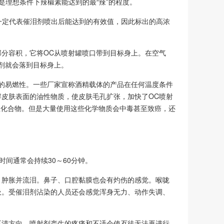
这是理想条件下辣椒素能达到的最“辣”的程度。
一定代表催泪剂喷出后能达到的有效值，因此标出的高浓
部分容积，它将OC从喷射罐喷口带到目标身上。在空气
剂就会落到目标身上。
的易燃性。一些厂家宣称酒精载体的产品在任何温度条件
皮肤表面的油性物质，使皮肤毛孔扩张，加快了OC喷射
业化合物。但是大量使用这些化学物质会中毒甚至致癌，还
间通常会持续30～60分钟。
、肿胀并流泪。鼻子、口腔黏膜也会有灼伤的感觉。喉咙
吸。受催泪剂沾染的人员还会感觉浑身无力、动作失调、
不清方向。喷射剂产生的疼痛和不适会使歹徒无法再进行