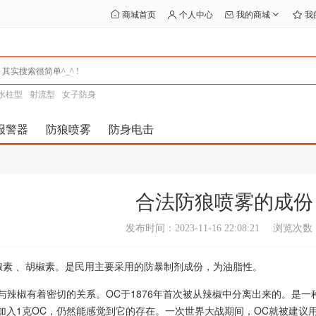
商城首页
个人中心
我的商城
我
水柱型
射流型
女子防身
报警器
防狼喷雾
防身电击
合法防狼喷雾的成份
发布时间：2023-11-16 22:08:21
浏览次数：
椒素 、胡椒素。是民用主要采用的防暴制剂成份，为油脂性。
与辣椒有着密切的关系。OC于1876年首次被从辣椒中分离出来的。是
只加入1克OC，仍然能感觉到它的存在。一次世界大战期间，OC就被建