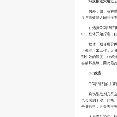
纯辣椒素浓度过去
另外，由于各种
度与高效能之间并没
在选择OC喷射
中，载体开始挥发，
载体一般使用异
下都能正常工作，尤
剂生效的速度。非燃烧
会破坏臭氧，因此最
OC效应
OC喷射剂的主要
烧伤型战剂几乎
也会感到干渴、灼热
全身颤抖，并失去平
人员受沾染后，