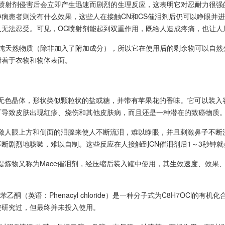
喷射剂侵害后会立即产生迅速而剧烈的生理反应，这表明它对忍耐力很强的
病患者则没有什么效果，这些人在接触CN和CS催泪剂后仍可以睁眼并进
人无法忍受。可见，OC喷射剂能起到双重作用，既给人造成疼痛，也让人
是纯天然物质（除非加入了附加成分），所以它在使用后的剩余物可以自然
附着于衣物和物体表面。
为无色晶体，形状类似颗粒状的盐或糖，并带有苹果花的香味。它可以装入
可导致皮肤出现红疹、烧伤和其他皮肤病，而且还是一种潜在的致癌物质
刺激人眼上方和侧面的泪腺来使人不断流泪，难以睁眼，并且刺激鼻子不断
断剧烈地咳嗽，难以自制。这些反应在人接触到CN催泪剂后1～3秒钟就会
提炼物又称为Mace催泪剂，经压缩后装入罐中使用，其生效速度、效果
苯乙酮（英语：Phenacyl chloride）是一种分子式为C8H7OCl
被研究过，但最终并未投入使用。