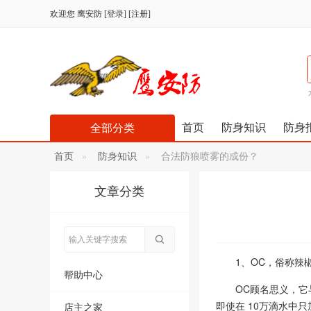
欢迎您
鹰安防
[
登录
] [
注册
]
首页
防身知识
防身
全部分类
首页
防身知识
合法防狼喷雾的成份？
文章分类
1、OC，俗称辣
帮助中心
OC顾名思义，它
即使在 10万滴水中
店主之家