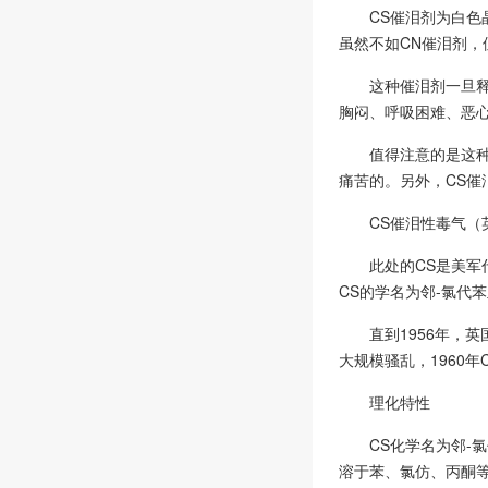
CS催泪剂为白
虽然不如CN催泪剂
这种催泪剂一旦
胸闷、呼吸困难、恶
值得注意的是这
痛苦的。另外，CS催
CS催泪性毒气（
此处的CS是美军代
CS的学名为邻-氯代苯亚甲基
直到1956年，英国
大规模骚乱，1960
理化特性
CS化学名为邻-
溶于苯、氯仿、丙酮