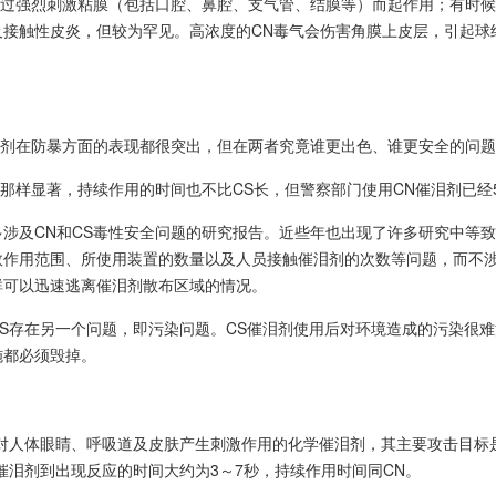
N通过强烈刺激粘膜（包括口腔、鼻腔、支气管、结膜等）而起作用；有时
及接触性皮炎，但较为罕见。高浓度的CN毒气会伤害角膜上皮层，引起球
催泪剂在防暴方面的表现都很突出，但在两者究竟谁更出色、谁更安全的问
S那样显著，持续作用的时间也不比CS长，但警察部门使用CN催泪剂已
涉及CN和CS毒性安全问题的研究报告。近些年也出现了许多研究中等致
效作用范围、所使用装置的数量以及人员接触催泪剂的次数等问题，而不涉
群可以迅速逃离催泪剂散布区域的情况。
CS存在另一个问题，即污染问题。CS催泪剂使用后对环境造成的污染很
施都必须毁掉。
种对人体眼睛、呼吸道及皮肤产生刺激作用的化学催泪剂，其主要攻击目标
催泪剂到出现反应的时间大约为3～7秒，持续作用时间同CN。