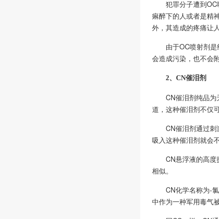
犯罪分子遭到OC
痳醉下的人或者是精神
外，其造成的疼痛让
由于OC喷射剂
会造成污染，也不会
2、CN催泪剂
CN催泪剂纯品
道，这种催泪剂不仅
CN催泪剂通过
吸入这种催泪剂就会不
CN悬浮液的高度
相似。
CN化学名称为-氯
中作为一种军用毒气