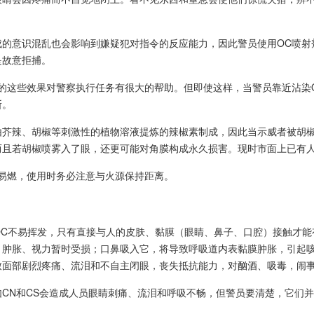
。
成的意识混乱也会影响到嫌疑犯对指令的反应能力，因此警员使用OC喷射
是故意拒捕。
成的这些效果对警察执行任务有很大的帮助。但即使这样，当警员靠近沾染
断。
由芥辣、胡椒等刺激性的植物溶液提炼的辣椒素制成，因此当示威者被胡
而且若胡椒喷雾入了眼，还更可能对角膜构成永久损害。现时市面上已有
而易燃，使用时务必注意与火源保持距离。
,OC不易挥发，只有直接与人的皮肤、黏膜（眼睛、鼻子、口腔）接触才
、肿胀、视力暂时受损；口鼻吸入它，将导致呼吸道内表黏膜肿胀，引起
致面部剧烈疼痛、流泪和不自主闭眼，丧失抵抗能力，对酗酒、吸毒，闹
如CN和CS会造成人员眼睛刺痛、流泪和呼吸不畅，但警员要清楚，它们