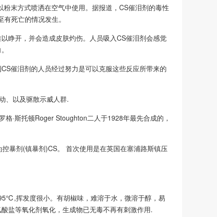
以粉末方式喷洒在空气中使用。据报道，CS催泪剂的毒性
至有死亡的情况发生。
以睁开，并会造成皮肤灼伤。人员吸入CS催泪剂会感觉
向。
CS催泪剂的人员经过努力是可以克服这些反应所带来的
动、以及驱散示威人群.
斯托顿Roger Stoughton二人于1928年最先合成的，
shmen发展为控暴剂(镇暴剂)CS。 首次使用是在英国在塞浦路斯镇压
～95℃,挥发度很小。有胡椒味，难溶于水，微溶于醇，易
酸盐等氧化剂氧化，生成物已无毒不再有刺激作用.