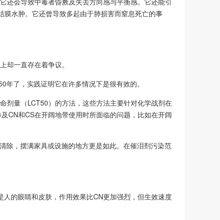
候它还会导致中毒者昏厥及失去方向感与平衡感。它还能引
结膜水肿。它还曾导致多起由于肺损害而窒息死亡的事
题上却一直存在着争议。
经50年了，实践证明它在许多情况下是很有效的。
命剂量（LCT50）的方法，这些方法主要针对化学战剂在
及CN和CS在开阔地带使用时所面临的问题，比如在开阔
难清除，摆满家具或设施的地方更是如此。在催泪剂污染范
是人的眼睛和皮肤，作用效果比CN更加强烈，但生效速度