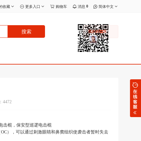
0
的收藏
更多入口
购物车
消息
简体中文
搜索
我的购物车
4472
型电击棍，保安型巡逻电击棍
OC），可以通过刺激眼睛和鼻窦组织使袭击者暂时失去