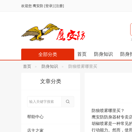
欢迎您
鹰安防
[
登录
] [
注册
]
首页
防身知识
防身
全部分类
首页
防身知识
防狼喷雾哪里买
文章分类
防狼喷雾哪里买？
帮助中心
鹰安防防身器材专卖店
胡椒喷雾是一种常见
行动能力。然而，使
店主之家