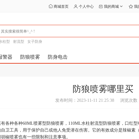
商城首页
个人中心
我的商城
我
水柱型
射流型
女子防身
报警器
防狼喷雾
防身电击
防狼喷雾哪里买
发布时间：2023-11-11 21:25:38
浏览次数：
有各种各种60ML喷雾型防狼喷雾，110ML水柱射流型防狼喷雾，口红
的自卫工具，用于保护自己或他人免受潜在伤害。它的有效成分是辣椒素（
用胡椒喷雾也有一些限制和注意事项。