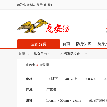
欢迎您
鹰安防
[
登录
] [
注册
]
首页
防身知识
防身
全部分类
首页
防身手电
小巧型防身电击
筛选出
8
条数据
价格
100以下
400以上
300-400
20
产地
江苏省
属性
136mm × 50mm × 25mm
ABS防爆树