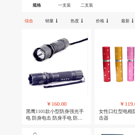
内置可充电锂电池（不可拆）
强化
规格
一支装
二支装
长17CM*直径3.5cm
长36CM
长8.
综合
销量
热度
价格
最新
￥160.00
￥119.
黑鹰1101款小型防身强光手
女性口红型电棍
电 防身电击 防身手电 防身
击器
手电强光手电筒防狼武器棒
用品充电户外车载家用保安