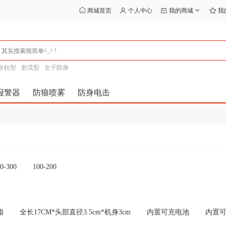
商城首页
个人中心
我的商城
我
水柱型
射流型
女子防身
报警器
防狼喷雾
防身电击
0-300
100-200
脂
全长17CM*头部直径3.5cm*机身3cm
内置可充电池
内置