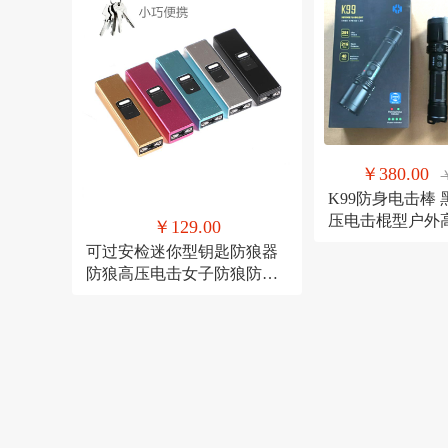
自卫装备
￥380.00
K99防身电击棒 
压电击棍型户外
￥129.00
防身用品 防身
可过安检迷你型钥匙防狼器
棍电棒远射手电
防狼高压电击女子防狼防身
用便携随身可照明电击一体