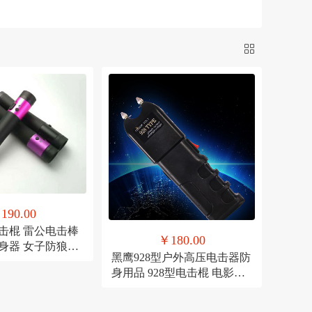
长17CM*直径1.8cm
190.00
击棍 雷公电击棒
￥180.00
身器 女子防狼电
黑鹰928型户外高压电击器防
 方便携带 女子
身用品 928型电击棍 电影绝
击器 户外高压电
地逃亡同款防身产品 防身手
材 电棒 远射手
电，电击手电筒，女子防身
品