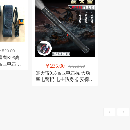
￥590.00
黑鹰K99高
高压电击器
￥235.00
￥350.00
器材防身电警
震天雷918高压电击棍 大功
率电警棍 电击防身器 安保巡
逻狱警专用电击棒