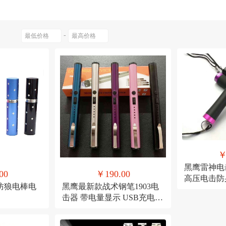
塑料
航空铝合金
长12CM*直径2.6cm
长16CM*直径2.6cm
9cm x 3cm
-
￥
黑鹰雷神电
00
￥190.00
高压电击防
防狼电棒电
黑鹰最新款战术钢笔1903电
棒 可过安检
击器 带电量显示 USB充电插
女生防身电
口电击棒电击 可过安检 小巧
击器 保安器
便携 女生防身用品 黑鹰专卖
电 防身用