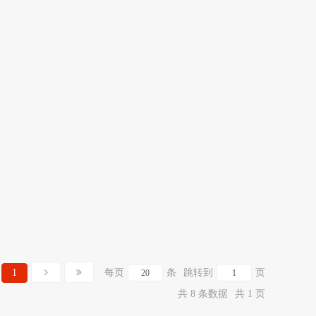
1
每页
条
跳转到
页
共 8 条数据
共 1 页