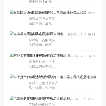
者选择适合自己的
安全防护中的作用
带，而且功能多
防身产品。
及如何购买合适的
样，能在关键时刻
电棍，为您的安全
女性防身必备：无需花费的日常物品变身自卫武器
2025-04-15 13:39:42
为女性提供安全保
保驾护航。
障。本文将介绍防
探索如何将日常物
身电击棒的特点、
品如钥匙、眉笔、
使用方法及选购建
香水等转化为有效
议，帮助女性在遇
的自卫工具，帮助
电击器电压选择与防身技巧全指南
2025-04-15 13:39:34
到危险时能够有效
女性在紧急情况下
探讨电击器的最佳
自卫。
保护自己。
电压选择，解析电
击棍的合法性及防
御方法，深入了解
防身器材指南：种类、特点与使用建议
2025-04-14 11:03:09
电击棍的工作原
防身器材是用于个
理，为防身安全提
人自卫的小型武
供全面指导。
器，旨在非致命性
地使攻击者暂时失
车上携带什么防身产品比较好？电击器、甩棍还是辣椒水喷雾
2025-04-13 21:12:32
去行动能力。本文
探讨车上携带防身产
介绍了防身器材的
品的选择，包括电击
种类、特点及如何
器、甩棍和辣椒水喷
选择和使用这些器
雾等，强调合法使用
电击棍验货指南：注意事项与正确流程
2025-04-13 21:12:25
材。
和自卫的重要性。
了解电击棍验货的