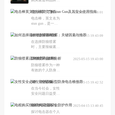
购买渠道和品牌推
效防身，且无副作
荐，了解如何安全
用。
使用电击棍以维护
电击棒英文怎么说？了解Stun Gun及其安全使用指南
2025-05-19 19:46:01
社会治安和个人安
电击棒，英文名为
全。
stun gun，是一种
通过释放高压电流
使目标失去反抗能
如何选择最有效的防狼喷雾：关键因素与推荐
2025-05-15 19:43:09
力的非致命武器。
在选择防狼喷雾
本文介绍了stun
时，主要辣椒素的
gun的定义、工作
百分比、辣椒油树
原理及与其他防身
脂的百分比和
防狼喷雾品牌推荐与效果分析
2025-05-15 19:43:00
器具的比较，强调
Scoville热单位的数
了安全使用和法律
防狼喷雾作为一种
量是判断其效力的
遵守的重要性。
有效的个人防身工
关键因素。Fox
具，其效果取决于
Labs生产的防狼喷
OC辣椒油树脂的
女性安全必备：便携隐蔽型防身电击棒推荐
2025-05-15 19:42:52
雾因其高Scoville热
含量和配方。油基
单位而备受推荐。
在当今社会，女性
配方因其稳定性更
此外，了解防狼喷
安全问题日益受到
受推荐。本文分析
雾的成分和喷射方
关注。防身电击棒
了防狼喷雾的工作
式对于选择最适合
作为一种便携隐蔽
电棍购买指南与电击器安全防护作用
2025-04-15 13:40:45
原理、使用效果及
个人需求的产品至
的防身武器，不仅
推荐品牌，帮助读
探讨电击器在个人
关重要。
外形小巧、易于携