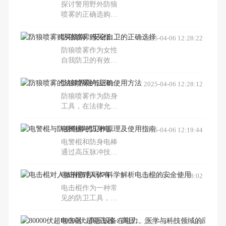
探讨警用野外防狼
和辣椒素等，以及
喷雾的正确选购与
如何预防误喷和正
安全使用方法，强
确使用防身喷雾。
调其在提升个人安
防狼喷雾购买指南：安全自卫的正确选择
2025-04-06 12:28:22
全防护能力中的重
防狼喷雾作为女性
要性，以及如何通
自我防卫的有效工
过正确学习加强自
具，其购买渠道、
我防范意识。
成分安全性及合法
防狼喷雾的法律界限与正确使用方法
2025-04-06 12:28:12
性是消费者关注的
防狼喷雾作为防身
焦点。本文提供了
工具，在法律允许
防狼喷雾的购买建
的范围内使用不违
议、成分解析及使
法。了解其危害、
电警棍与防身电棒的工作原理及使用指南
2025-04-06 12:19:44
用注意事项，帮助
法律后果及正确使
消费者做出明智选
电警棍和防身电棒
用方法，对于确保
择。
通过高压脉冲技术
个人安全至关重
实现自卫功能，了
要。
解其工作原理和正
电击棍对人体有伤害吗？科学解析电击棍的安全使用
2025-04-06 12:18:02
确使用方法对于安
电击棍作为一种常
全防身至关重要。
见的防卫工具，在
保安和警察等行业
中广泛应用。虽然
80000伏超电击器：高压设备在电力、医学与科技领域的应用与安全
2025-04-06 12:17:48