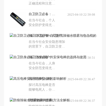
正确流程和注意事
项，确保收货顺利
且安全。包括检查
自卫防卫必备：白领户外防身电棍的选择与使用
2025-04-10 22:59:08
货物一致性、产品
在当今社会，个人
损坏情况，以及如
安全防护变得尤为
何高效完成验货过
重要。本文介绍了
程。
白领户外自卫防身
自卫防卫必备：大型户外自卫射流辣椒水喷雾与电击棍的选择指南
2025-04-10 22:58:59
电棍的重要性，包
在当今社会安全隐患增加
括高压电击棒和女
的背景下，自卫防卫变得
性口红电击棍等多
尤为重要。本文介绍了大
样选择，以及如何
型户外自卫射流辣椒水喷
自卫防身必备：女白领户外安保电棒的选择与使用
2025-04-10 22:58:51
根据个人需求挑选
雾和电击棍等自卫工具的
合适的防身工具。
在当今社会，人身
选择和使用，帮助人们在
安全防范变得尤为
紧急情况下保护自己。
重要。对于女白领
而言，选择一款合
高压电棒安全性与对人体的影响解析
2025-04-09 22:36:47
适的户外自卫安保
探讨高压电棒是否
电棒是保障个人安
能够电死人，分析
全的重要手段。本
影响电击效果的因
文介绍了高压电击
素包括人体电阻、
防狼辣椒水喷雾效果与自制方法全解析
2025-04-09 22:36:37
棒、电击棍及女用
电压、功率、电击
口红电击棍等防身