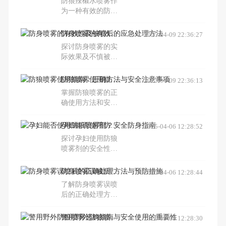
防狼辣椒水喷雾作
部位及时间，并强
工具的特点与优
为一种有效的防身
调高压电棒设计初
势，帮助女性在户
工具，能够在紧急
衷为防身自卫，通
外活动中更好地保
情况下帮助使用者
防身喷雾的有效性及被喷后的应急处理方法
2025-04-09 22:36:27
常不会致命。
护自己。
暂时使攻击者失去
探讨防身喷雾的实
行动能力。本文详
际效果及不慎被喷
细介绍了防狼喷雾
后的正确处理方
的工作原理、使用
法，包括使用酒
防狼喷雾使用指南：正确方法与安全注意事项
2025-04-09 22:36:13
效果以及自制方
精、食醋等家庭常
法，同时提醒读者
掌握防狼喷雾的正
见物品缓解症状的
注意合法使用的重
确使用方法和安全
技巧。
要性。
注意事项，可以在
紧急情况下有效自
孕妇能否使用防狼喷雾剂？安全防身指南
2025-04-06 12:28:52
卫。本文详细介绍
探讨孕妇使用防狼
了防狼喷雾的操作
喷雾剂的安全性问
步骤、喷射技巧及
题，提供适合孕妇
使用后的处理措
的防身建议。
防身喷雾误喷后的正确处理方法与预防措施
2025-04-06 12:28:44
施，帮助您在遇到
危险时能够迅速反
了解防身喷雾误喷
应，保护自身安
后的正确处理方
全。
法，包括使用清水
冲洗、碱性肥皂清
警用野外防狼喷雾选购指南与安全使用的重要性
2025-04-06 12:28:30
洗、酒精或食醋中