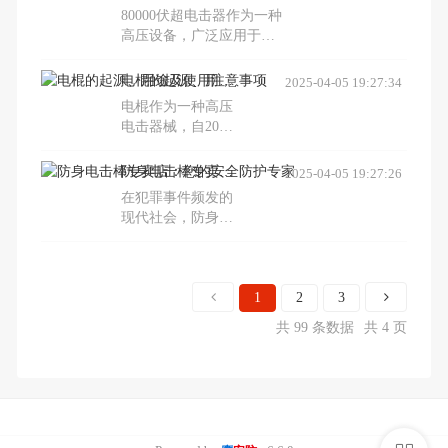
它能有效防范罪
80000伏超电击器作为一种
犯，但关于其对人
高压设备，广泛应用于电
体可能造成的伤害
力系统研究、医学实验及
也引发了广泛讨
科技领域。它能够模拟电
电棍的起源、用途及使用注意事项
2025-04-05 19:27:34
论。本文从科学角
气故障，研究电刺激效
度出发，探讨了电
电棍作为一种高压
果，并用于高压器件生
击棍的工作原理及
电击器械，自20世
产。然而，操作时需严格
其对人体的潜在危
纪起被广泛应用于
遵守安全措施以防电击事
害，并提出了安全
警用和民用防身。
防身电击棒专卖店：您的安全防护专家
2025-04-05 19:27:26
故。
使用的建议。
本文详细介绍了电
在犯罪事件频发的
棍的历史背景、工
现代社会，防身电
作原理、法律规范
击棒作为一种有效
及安全使用指南，
的防护工具，受到
旨在为用户提供全
了广泛欢迎。防身
面的了解和正确的
电击棒专卖店提供
1
2
3
使用方法。
多样化的防身器具
共 99 条数据
共 4 页
和专业的使用指
导，帮助人们提高
安全意识。