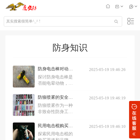
防身知识
防身电击棒对动物的影响及使用指南
2025-05-19 19:46:26
探讨防身电击棒是
否能电晕动物，包
括电棍的工作原
理、使用时的注意
防狼喷雾的安全性解析：副作用与正确使用方法
2025-05-19 19:46:19
事项以及法律相关
防狼喷雾作为一种
规定。
非致命性防身工
具，其主要成分为
高浓度辣椒素，对
民用电击棍购买指南：品牌推荐与安全使用须知
2025-05-19 19:46:10
人体无永久性伤
探索民用电击棍的
害。正确使用可有